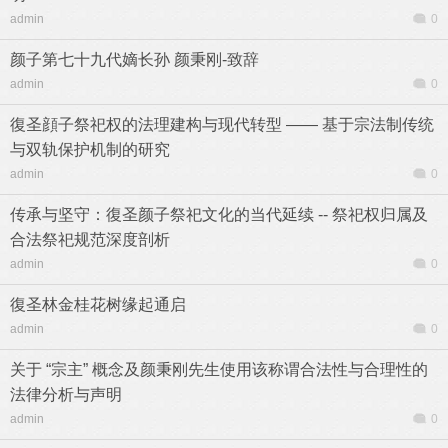
admin
0
颜子第七十九代嫡长孙 颜秉刚-致辞
admin
0
復圣顔子祭祀权的法理建构与现代转型 —— 基于宗法制传统
与双轨保护机制的研究
admin
0
传承与坚守：復圣颜子祭祀文化的当代延续 -- 祭祀权归属及
合法祭祀规范深度剖析
admin
0
復圣林金桂花树缘起通启
admin
0
关于 “宗主” 概念及颜秉刚先生使用该称谓合法性与合理性的
法律分析与声明
admin
0