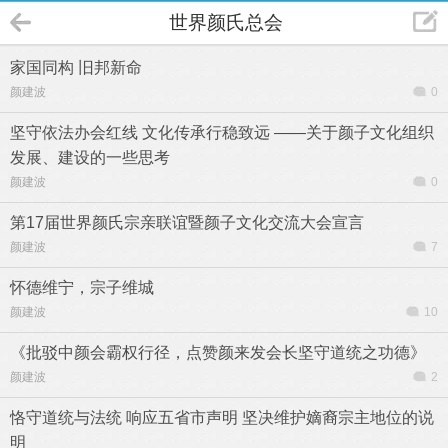
世界颜氏总会
家国同构 旧邦新命
颜建波
0
坚守依法办会红线 文化传承行稳致远 ——关于颜子文化组织
发展、建设的一些思考
颜建波
0
第17届世界颜氏宗亲联谊暨颜子文化交流大会宣言
颜建波
7
怀德维宁，宗子维城
颜建波
10
《批驳中颜会霸权行径，点赞颜来发会长坚守道统之功德》
颜建波
2
恪守道统与法统 响应五省市声明 坚决维护嫡裔宗主地位的说
明