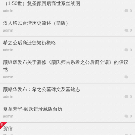
（1-50世）复圣颜回后裔世系丝线图
admin
0
汉人移民台湾历史简述（簡版）
admin
0
希之公后裔迁徒繁衍概略
admin
0
颜继辉发布关于纂修《颜氏师古系希之公后裔全谱》的倡议
书
admin
1
颜赣华发布：希之公墓碑文及墓铭志
admin
0
复圣芳华-颜跃进珍藏版台历
admin
0
贺信